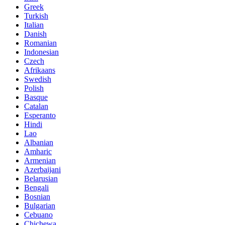
Greek
Turkish
Italian
Danish
Romanian
Indonesian
Czech
Afrikaans
Swedish
Polish
Basque
Catalan
Esperanto
Hindi
Lao
Albanian
Amharic
Armenian
Azerbaijani
Belarusian
Bengali
Bosnian
Bulgarian
Cebuano
Chichewa