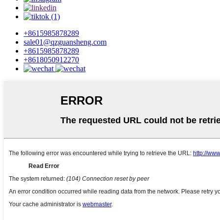
+8615985878289
sale01@qzguansheng.com
+8615985878289
+8618050912270