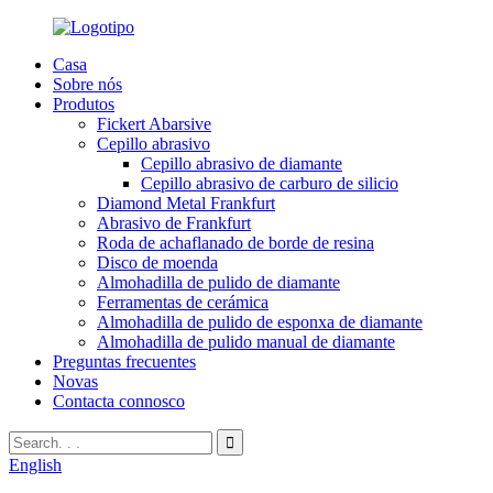
Casa
Sobre nós
Produtos
Fickert Abarsive
Cepillo abrasivo
Cepillo abrasivo de diamante
Cepillo abrasivo de carburo de silicio
Diamond Metal Frankfurt
Abrasivo de Frankfurt
Roda de achaflanado de borde de resina
Disco de moenda
Almohadilla de pulido de diamante
Ferramentas de cerámica
Almohadilla de pulido de esponxa de diamante
Almohadilla de pulido manual de diamante
Preguntas frecuentes
Novas
Contacta connosco
English