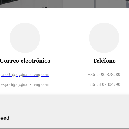
Correo electrónico
Teléfono
sale01@qzguansheng.com
+8615985878289
export@qzguansheng.com
+8613107804790