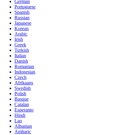
German
Portuguese
Spanish
Russian
Japanese
Korean
Arabic
Irish
Greek
Turkish
Italian
Danish
Romanian
Indonesian
Czech
Afrikaans
Swedish
Polish
Basque
Catalan
Esperanto
Hindi
Lao
Albanian
Amharic