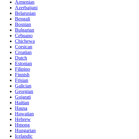
Armenian
Azerbaijani
Belarusian
Bengali
Bosnian
Bulgarian
Cebuano
Chichewa
Corsican
Croatian
Dutch
Estonian
Filipino
Finnish
Frisian
Galician
Georgian
Gujarati
Haitian
Hausa
Hawaiian
Hebrew
Hmong
Hungarian
Icelandic