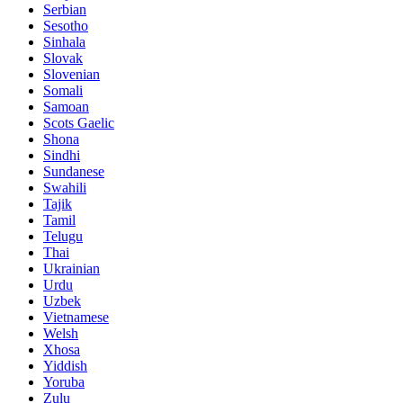
Serbian
Sesotho
Sinhala
Slovak
Slovenian
Somali
Samoan
Scots Gaelic
Shona
Sindhi
Sundanese
Swahili
Tajik
Tamil
Telugu
Thai
Ukrainian
Urdu
Uzbek
Vietnamese
Welsh
Xhosa
Yiddish
Yoruba
Zulu