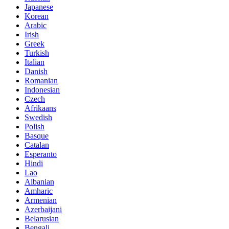
Japanese
Korean
Arabic
Irish
Greek
Turkish
Italian
Danish
Romanian
Indonesian
Czech
Afrikaans
Swedish
Polish
Basque
Catalan
Esperanto
Hindi
Lao
Albanian
Amharic
Armenian
Azerbaijani
Belarusian
Bengali