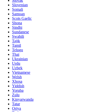
Slovak
Slovenian
Somali
Samoan
Scots Gaelic
Shona
Sindhi
Sundanese
Swahili
Tajik
Tamil
Telugu
Thai
Ukrainian
Urdu
Uzbek
Vietnamese
Welsh
Xhosa
Yiddish
Yoruba
Zulu
Kinyarwanda
Tatar
Oriya