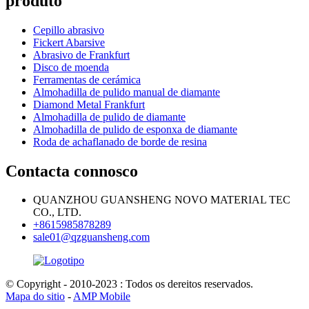
produto
Cepillo abrasivo
Fickert Abarsive
Abrasivo de Frankfurt
Disco de moenda
Ferramentas de cerámica
Almohadilla de pulido manual de diamante
Diamond Metal Frankfurt
Almohadilla de pulido de diamante
Almohadilla de pulido de esponxa de diamante
Roda de achaflanado de borde de resina
Contacta connosco
QUANZHOU GUANSHENG NOVO MATERIAL TEC
CO., LTD.
+8615985878289
sale01@qzguansheng.com
© Copyright - 2010-2023 : Todos os dereitos reservados.
Mapa do sitio
-
AMP Mobile