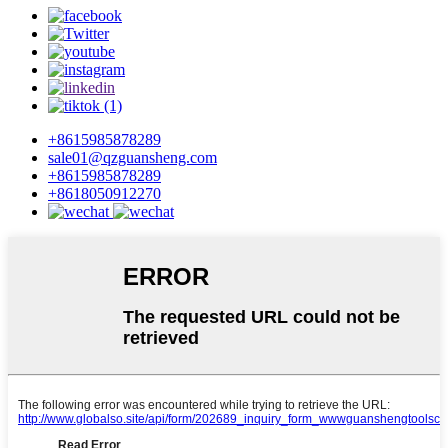
+8615985878289
sale01@qzguansheng.com
+8615985878289
+8618050912270