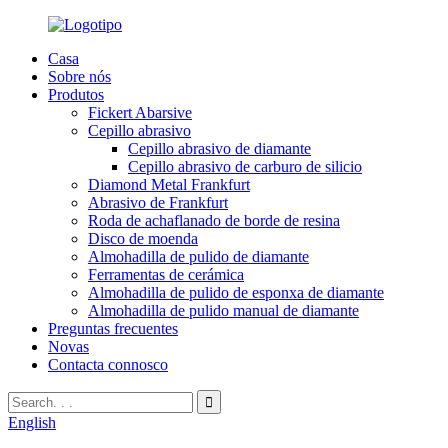
Casa
Sobre nós
Produtos
Fickert Abarsive
Cepillo abrasivo
Cepillo abrasivo de diamante
Cepillo abrasivo de carburo de silicio
Diamond Metal Frankfurt
Abrasivo de Frankfurt
Roda de achaflanado de borde de resina
Disco de moenda
Almohadilla de pulido de diamante
Ferramentas de cerámica
Almohadilla de pulido de esponxa de diamante
Almohadilla de pulido manual de diamante
Preguntas frecuentes
Novas
Contacta connosco
English