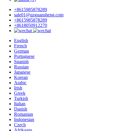
+8615985878289
sale01@qzguansheng.com
+8615985878289
+8618050912270
English
French
German
Portuguese
Spanish
Russian
Japanese
Korean
Arabic
Irish
Greek
Turkish
Italian
Danish
Romanian
Indonesian
Czech
Afrikaans