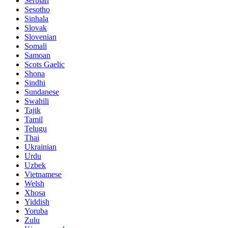
Serbian
Sesotho
Sinhala
Slovak
Slovenian
Somali
Samoan
Scots Gaelic
Shona
Sindhi
Sundanese
Swahili
Tajik
Tamil
Telugu
Thai
Ukrainian
Urdu
Uzbek
Vietnamese
Welsh
Xhosa
Yiddish
Yoruba
Zulu