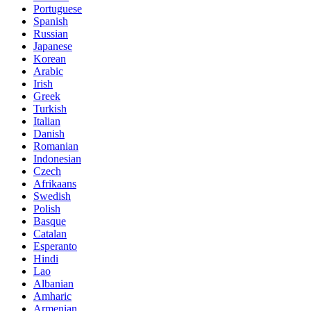
Portuguese
Spanish
Russian
Japanese
Korean
Arabic
Irish
Greek
Turkish
Italian
Danish
Romanian
Indonesian
Czech
Afrikaans
Swedish
Polish
Basque
Catalan
Esperanto
Hindi
Lao
Albanian
Amharic
Armenian