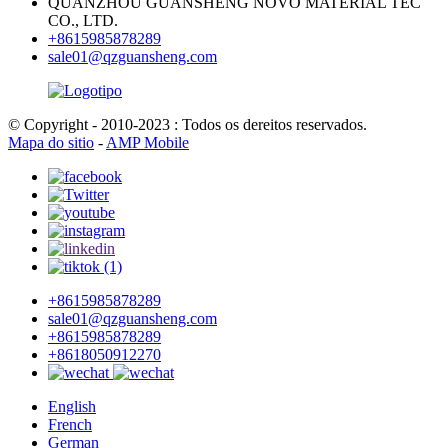
QUANZHOU GUANSHENG NOVO MATERIAL TEC
CO., LTD.
+8615985878289
sale01@qzguansheng.com
© Copyright - 2010-2023 : Todos os dereitos reservados.
Mapa do sitio
-
AMP Mobile
+8615985878289
sale01@qzguansheng.com
+8615985878289
+8618050912270
English
French
German