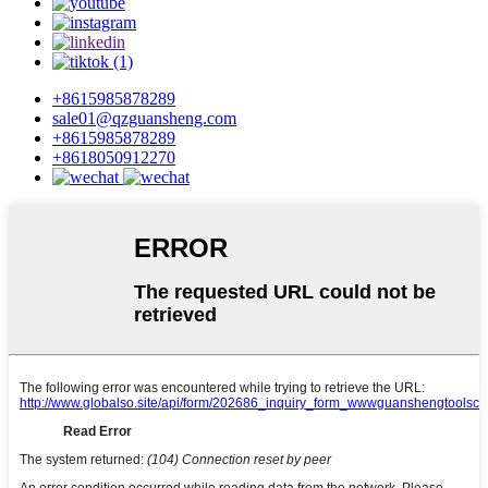
+8615985878289
sale01@qzguansheng.com
+8615985878289
+8618050912270