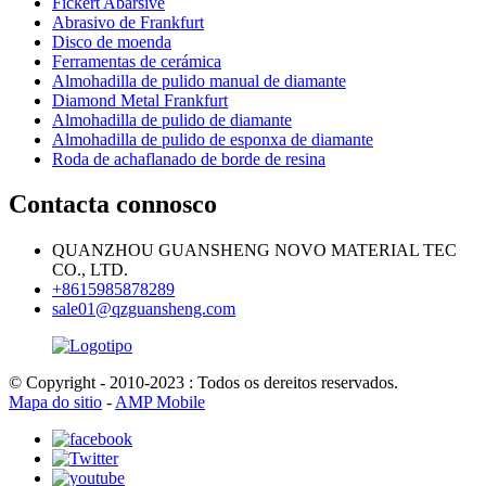
Fickert Abarsive
Abrasivo de Frankfurt
Disco de moenda
Ferramentas de cerámica
Almohadilla de pulido manual de diamante
Diamond Metal Frankfurt
Almohadilla de pulido de diamante
Almohadilla de pulido de esponxa de diamante
Roda de achaflanado de borde de resina
Contacta connosco
QUANZHOU GUANSHENG NOVO MATERIAL TEC
CO., LTD.
+8615985878289
sale01@qzguansheng.com
© Copyright - 2010-2023 : Todos os dereitos reservados.
Mapa do sitio
-
AMP Mobile