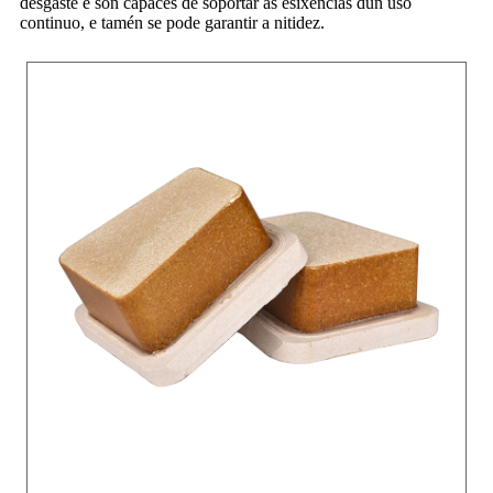
desgaste e son capaces de soportar as esixencias dun uso
continuo, e tamén se pode garantir a nitidez.