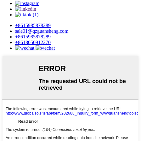
+8615985878289
sale01@qzguansheng.com
+8615985878289
+8618050912270