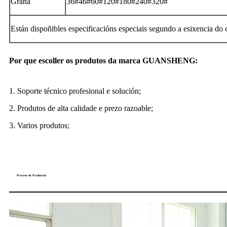
Grana
36#46#60#120#180#240#320#
Están dispoñibles especificacións especiais segundo a esixencia do c
Por que escoller os produtos da marca GUANSHENG:
1. Soporte técnico profesional e solución;
2. Produtos de alta calidade e prezo razoable;
3. Varios produtos;
Proceso de Produción