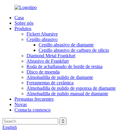
Casa
Sobre nós
Produtos
Fickert Abarsive
Cepillo abrasivo
Cepillo abrasivo de diamante
Cepillo abrasivo de carburo de silicio
Diamond Metal Frankfurt
Abrasivo de Frankfurt
Roda de achaflanado de borde de resina
Disco de moenda
Almohadilla de pulido de diamante
Ferramentas de cerámica
Almohadilla de pulido de esponxa de diamante
Almohadilla de pulido manual de diamante
Preguntas frecuentes
Novas
Contacta connosco
English