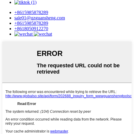
+8615985878289
sale01@qzguansheng.com
+8615985878289
+8618050912270