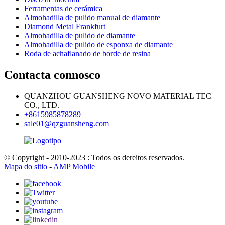
Ferramentas de cerámica
Almohadilla de pulido manual de diamante
Diamond Metal Frankfurt
Almohadilla de pulido de diamante
Almohadilla de pulido de esponxa de diamante
Roda de achaflanado de borde de resina
Contacta connosco
QUANZHOU GUANSHENG NOVO MATERIAL TEC
CO., LTD.
+8615985878289
sale01@qzguansheng.com
© Copyright - 2010-2023 : Todos os dereitos reservados.
Mapa do sitio
-
AMP Mobile