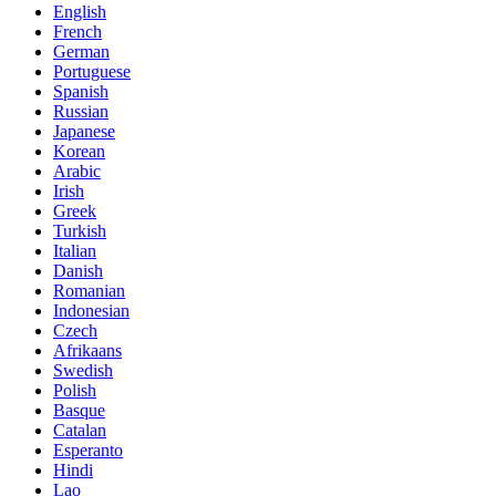
English
French
German
Portuguese
Spanish
Russian
Japanese
Korean
Arabic
Irish
Greek
Turkish
Italian
Danish
Romanian
Indonesian
Czech
Afrikaans
Swedish
Polish
Basque
Catalan
Esperanto
Hindi
Lao